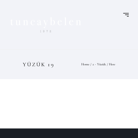
YÜZÜK 19
Home
/
2 - Yüzük
/ Here