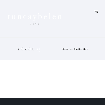
YÜZÜK 13
Home
/
2 - Yüzük
/ Here