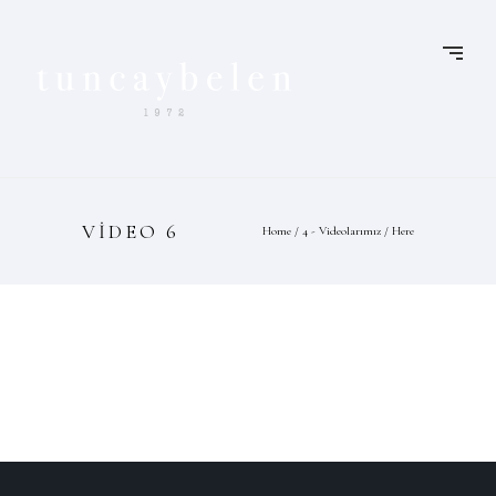
VIDEO 6
Home
/
4 - Videolarımız
/ Here